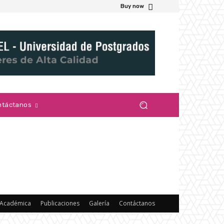
Buy now
ntáctanos
 Académica
Publicaciones
Galería
Contáctanos