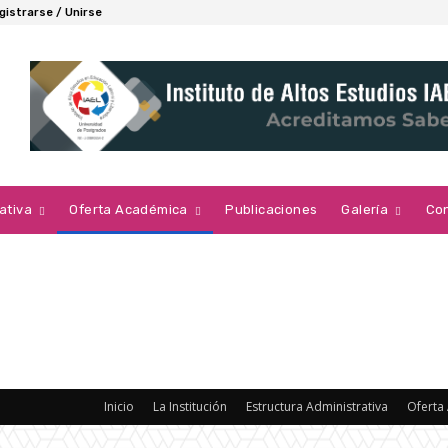
gistrarse / Unirse
ativa
Oferta Académica
Publicaciones
Galería
Co
Inicio
La Institución
Estructura Administrativa
Oferta