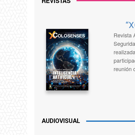
REVISTAS
“
Revista 
Segurida
realizad
participa
reunión c
AUDIOVISUAL