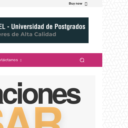
Buy now
ntáctanos
aciones
SAR