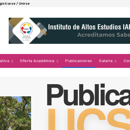
gistrarse / Unirse
ativa
Oferta Académica
Publicaciones
Galería
Co
Public
UC