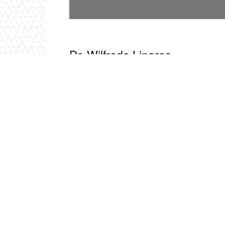
Dr. Wilfredo Linares
Decano
correo: dteologia@pontificiaucsar.edu.ve
Teléfono:+58 211 860 86 59