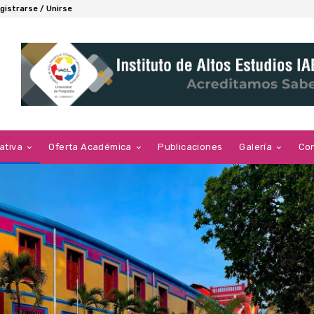
gistrarse / Unirse
ativa
Oferta Académica
Publicaciones
Galería
Co