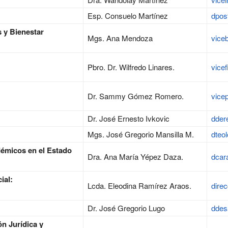
Esp. Consuelo Martínez
dpos
s y Bienestar
Mgs. Ana Mendoza
viceb
Pbro. Dr. Wilfredo Linares.
vicef
Dr. Sammy Gómez Romero.
vice
Dr. José Ernesto Ivkovic
dder
Mgs. José Gregorio Mansilla M.
dteo
émicos en el Estado
Dra. Ana María Yépez Daza.
dcar
ial:
Lcda. Eleodina Ramírez Araos.
dire
Dr. José Gregorio Lugo
ddes
n Jurídica y