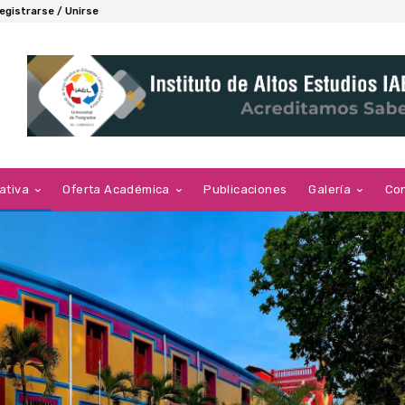
egistrarse / Unirse
ativa
Oferta Académica
Publicaciones
Galería
Co