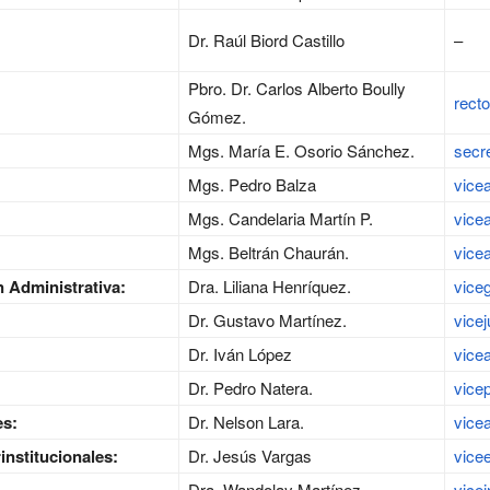
Dr. Raúl Biord Castillo
–
Pbro. Dr. Carlos Alberto Boully
rect
Gómez.
Mgs. María E. Osorio Sánchez.
secr
Mgs. Pedro Balza
vice
Mgs. Candelaria Martín P.
vice
Mgs. Beltrán Chaurán.
vice
n Administrativa:
Dra. Liliana Henríquez.
vice
Dr. Gustavo Martínez.
vicej
Dr. Iván López
vice
Dr. Pedro Natera.
vice
es:
Dr. Nelson Lara.
vice
institucionales:
Dr. Jesús Vargas
vice
Dra. Wandolay Martínez
vice