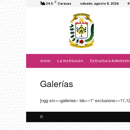
C
24.5
Caracas
sábado, agosto 8, 2026
R
Inicio
La Institución
Estructura Administr
Galerías
[ngg src=»galleries» ids=»1″ exclusions=»11,
©