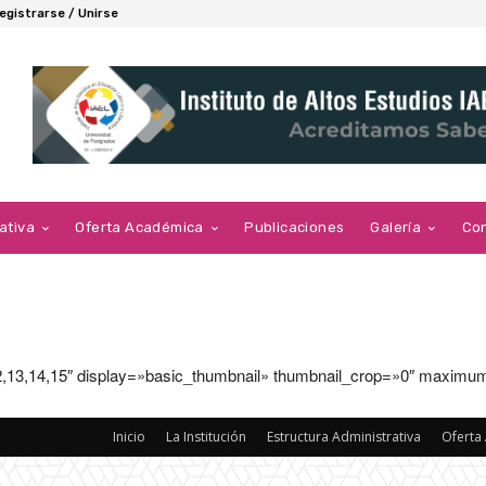
egistrarse / Unirse
ativa
Oferta Académica
Publicaciones
Galería
Co
12,13,14,15″ display=»basic_thumbnail» thumbnail_crop=»0″ maximu
Inicio
La Institución
Estructura Administrativa
Oferta