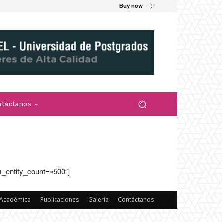
Buy now
ntáctanos
m_entity_count=»500″]
 Académica
Publicaciones
Galería
Contáctanos