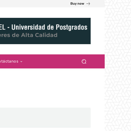
Buy now
ntáctanos