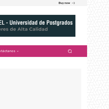
Buy now
ntáctanos