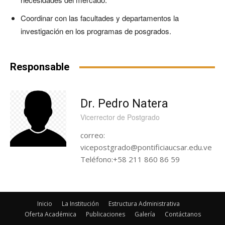
Coordinar con las facultades y departamentos la
investigación en los programas de posgrados.
Responsable
Dr. Pedro Natera
Vicerrector de Postgrado
correo:
vicepostgrado@pontificiaucsar.edu.ve
Teléfono:+58 211 860 86 59
Inicio
La Institución
Estructura Administrativa
Oferta Académica
Publicaciones
Galería
Contáctanos